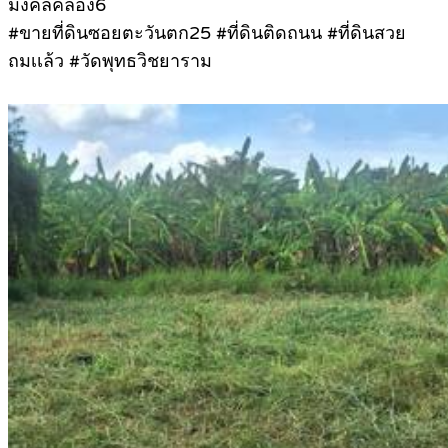
มงคลคลอง6
#ขายที่ดินซอยตะวันตก25 #ที่ดินติดถนน #ที่ดินสวย
ถมเเล้ว #วัดพุทธวิชยาราม