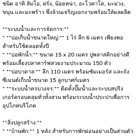
ชนิด อาทิ ส้มโอ, ฝรั่ง, น้อยหน่า, อะโวคาโด, มะม่วง,
ขนุน และมะพร้าว ซึ่งล้วนเจริญงอกงามพร้อมให้ผลผลิต
**ระบบน้ำและการจัดการ:**
* **บ่อเก็บน้ำขนาดใหญ่:** 1 ไร่ ลึก 6 เมตร เพียงพอ
สำหรับใช้ตลอดทั้งปี
* **บ่อพักน้ำ:** ขนาด 15 x 20 เมตร ปูพลาสติกอย่างดี
พร้อมเลี้ยงปลาคาร์ฟสวยงามประมาณ 150 ตัว
* **บ่อบาดาล:** ลึก 110 เมตร พร้อมซัมเมอร์ส และถัง
ซีเมนต์เก็บน้ำขนาด 15 ลูกบาศก์เมตร
* **ระบบน้ำครบวงจร:** ติดตั้งปั๊มน้ำและระบบสปริง
เกอร์ครอบคลุมทั่วทั้งสวน พร้อมระบบน้ำประปาเพื่อการ
อุปโภคบริโภค
**สิ่งปลูกสร้าง:**
* **บ้านพัก:** 1 หลัง สำหรับการพักผ่อนอย่างเป็นส่วนตัว