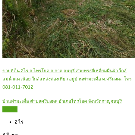
ขายที่ดิน 2ไร่ อ.ไทรโยค จ.กาญจนบุรี สวยทรงสีเหลี่ยมผืนผ้า ใกล้
แม่น้ำแควน้อย ใกล้แหล่งท่องเที่ยว อยู่บ้านท่ามะเดื่อ ต.ศรีมงคล โทร
081-011-7012
บ้านท่ามะเดื่อ ตำบลศรีมงคล อำเภอไทรโยค จังหวัดกาญจนบุรี
Details
2
ไร่
3 ปี ago