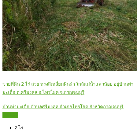
ขายที่ดิน 2 ไร่ สวย ทรงสีเหลี่ยมผืนผ้า ใกล้แม่น้ำแควน้อย อยู่บ้านท่า
มะเดื่อ ต.ศรีมงคล อ.ไทรโยค จ.กาญจนบุรี
บ้านท่ามะเดื่อ ตำบลศรีมงคล อำเภอไทรโยค จังหวัดกาญจนบุรี
Details
2
ไร่