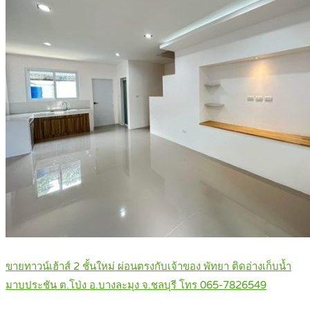
ขายทาวน์เฮ้าส์ 2 ชั้นใหม่ ผ่อนตรงกับเจ้าของ พัทยา ติดอ่างเก็บน้ำ
มาบประชัน ต.โป่ง อ.บางละมุง จ.ชลบุรี โทร 065-7826549