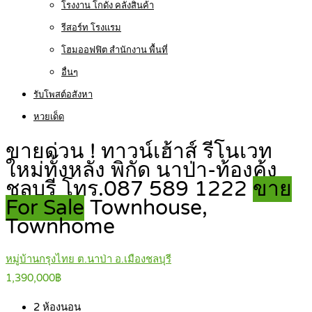
โรงงาน โกดัง คลังสินค้า
รีสอร์ท โรงแรม
โฮมออฟฟิต สำนักงาน พื้นที่
อื่นๆ
รับโพสต์อสังหา
หวยเด็ด
ขายด่วน ! ทาวน์เฮ้าส์ รีโนเวท
ใหม่ทั้งหลัง พิกัด นาป่า-ท้องคุ้ง
ชลบุรี โทร.087 589 1222
ขาย
For Sale
Townhouse,
Townhome
หมู่บ้านกรุงไทย ต.นาป่า อ.เมืองชลบุรี
1,390,000฿
2
ห้องนอน