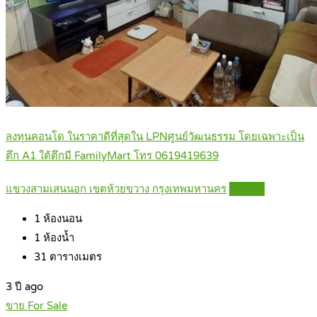
ลงทุนคอนโด ในราคาดีที่สุดใน LPNศูนย์วัฒนธรรม โดยเฉพาะเป็น
ตึก A1 ใต้ตึกมี FamilyMart โทร 0619419639
แขวงสามเสนนอก เขตห้วยขวาง กรุงเทพมหานคร
Details
1
ห้องนอน
1
ห้องน้ำ
31
ตารางเมตร
3 ปี ago
ขาย For Sale