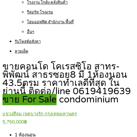
โรงงาน โกดัง คลังสินค้า
รีสอร์ท โรงแรม
โฮมออฟฟิต สำนักงาน พื้นที่
อื่นๆ
รับโพสต์อสังหา
หวยเด็ด
ขายคอนโด โคเรสซิโอ สาทร-
พิพัฒน์ สาธรซอย8 มี 1ห้องนอน
43.5ตรม ราคาทำเลดีที่สุด ใน
ย่านนี้ ติดต่อ/line 0619419639
ขาย For Sale
condominium
แขวงสีลม เขตบางรัก กรุงเทพมหานคร
5,750,000฿
1
ห้องนอน