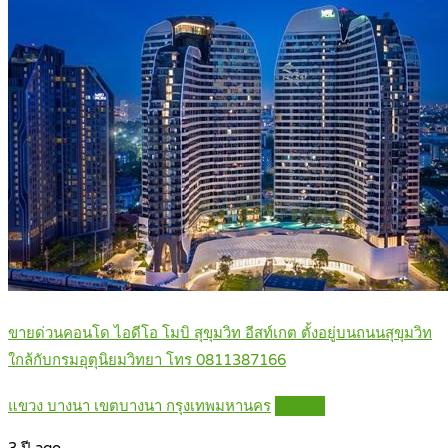
ขายด่วนคอนโด ไอดีโอ โมบิ สุขุมวิท อีสท์เกต ตั้งอยู่บนถนนสุขุมวิท
ใกล้กับกรมอุตุนิยมวิทยา โทร 0811387166
แขวง บางนา เขตบางนา กรุงเทพมหานคร
Details