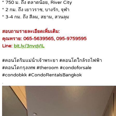
* 750 ม. ถึง ตลาดน้อย, River City
* 2 กม. ถึง เยาวราช, บางรัก, จุฬา
* 3-4 กม. ถึง สีลม, สยาม, สวนลุม
สอบถามรายละเอียดเพิ่มเติม:
คุณทราย: 065-5639565, 095-9759595
Line:
bit.ly/3nvqVIL
#คอนโดริมแม่น้ําเจ้าพระยา #คอนโดใกล้รถไฟฟ้า
#คอนโดกรุงเทพ #theroom #condoforsale
#condobkk #CondoRentalsBangkok
.