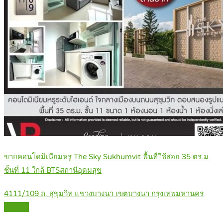
ขายคอนโดมิเนียมหรู The Sky Sukhumvit พื้นที่ใช้สอย 35 ตร.ม.
ชั้นที่ 11 ใกล้ BTSสถานีอุดมสุข
4111/109 ถ. สุขุมวิท แขวงบางนา เขตบางนา กรุงเทพมหานคร
Details