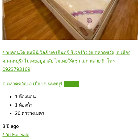
ขายคอนโด ลุมพินี วิลล์ นครอินทร์-ริเวอร์วิว (ต.ตลาดขวัญ อ.เมือง
จ.นนทบุรี) ไม่เคยอยู่อาศัย ไม่เคยให้เช่า สภาพสวย !!! โทร
0923793169
ต.ตลาดขวัญ อ.เมือง จ.นนทบุรี
Details
1
ห้องนอน
1
ห้องน้ำ
26
ตารางเมตร
3 ปี ago
ขาย For Sale