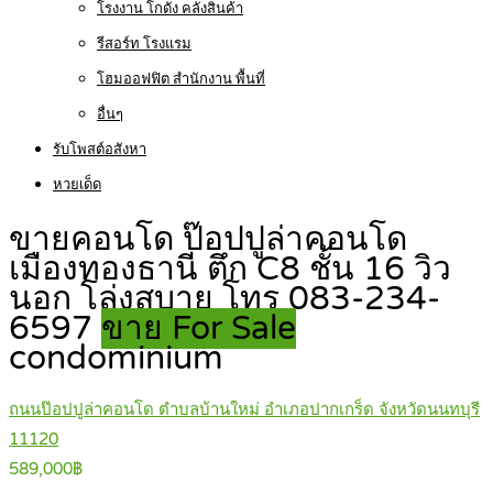
โรงงาน โกดัง คลังสินค้า
รีสอร์ท โรงแรม
โฮมออฟฟิต สำนักงาน พื้นที่
อื่นๆ
รับโพสต์อสังหา
หวยเด็ด
ขายคอนโด ป๊อปปูล่าคอนโด
เมืองทองธานี ตึก C8 ชั้น 16 วิว
นอก โล่งสบาย โทร 083-234-
6597
ขาย For Sale
condominium
ถนนป๊อปปูล่าคอนโด ตำบลบ้านใหม่ อำเภอปากเกร็ด จังหวัดนนทบุรี
11120
589,000฿