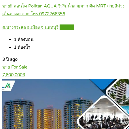
ขาย!! คอนโด Politan AQUA วิวริมน้ำสวยมาก ติด MRT สายสีม่วง
เดินทางสะดวก โทร 0972766356
ต.บางกระสอ อ.เมือง จ.นนทบุรี
Details
1
ห้องนอน
1
ห้องน้ำ
3 ปี ago
ขาย For Sale
7,600,000฿