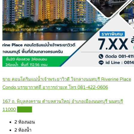
ขาย คอนโดริมแม่น้ำเจ้าพระยาวิวดี ใจกลางนนทบุรี Riverine Place
Condo บรรยากาศดี อาการถ่ายเท โทร 081-422-0606
167 ถ. พิบูลสงคราม ตำบลสวนใหญ่ อำเภอเมืองนนทบุรี นนทบุรี
11000
Details
2
ห้องนอน
2
ห้องน้ำ