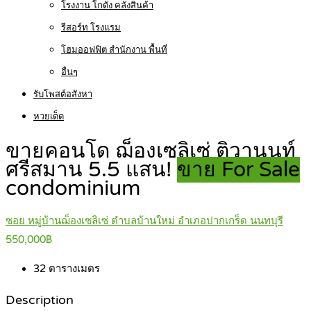
โรงงาน โกดัง คลังสินค้า
รีสอร์ท โรงแรม
โฮมออฟฟิต สำนักงาน พื้นที่
อื่นๆ
รับโพสต์อสังหา
หวยเด็ด
ขายคอนโด ฌ็องเซลิเซ่ ติวานนท์
ศรีสมาน 5.5 แสน!
ขาย For Sale
condominium
ซอย หมู่บ้านฌ็องเซลิเซ่ ตำบลบ้านใหม่ อำเภอปากเกร็ด นนทบุรี
550,000฿
32
ตารางเมตร
Description