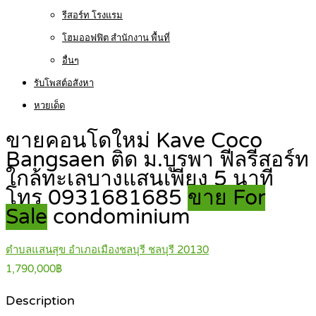
รีสอร์ท โรงแรม
โฮมออฟฟิต สำนักงาน พื้นที่
อื่นๆ
รับโพสต์อสังหา
หวยเด็ด
ขายคอนโดใหม่ Kave Coco
Bangsaen ติด ม.บูรพา ฟีลรีสอร์ท
ใกล้ทะเลบางแสนเพียง 5 นาที
โทร 0931681685
ขาย For
Sale
condominium
ตำบลแสนสุข อำเภอเมืองชลบุรี ชลบุรี 20130
1,790,000฿
Description