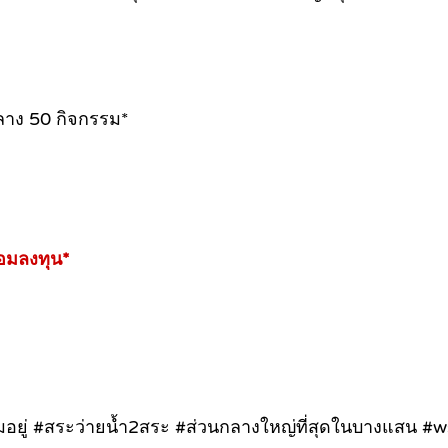
กลาง 50 กิจกรรม*
้อมลงทุน*
ยู่ #สระว่ายน้ำ2สระ #ส่วนกลางใหญ่ที่สุดในบางแสน