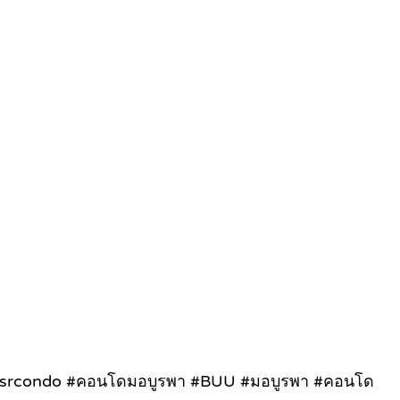
 #wsrcondo #คอนโดมอบูรพา #BUU #มอบูรพา #คอนโด