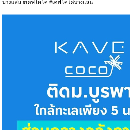
บางแสน #เคฟโคโค่ #เคฟโคโค่บางแสน