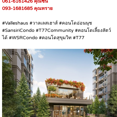
061-6161426 คุณซีน
093-1681685 คุณทราย
#Valleshaus #วาลเลสเฮาส์ #คอนโดอ่อนนุช
#SansiriCondo #T77Community #คอนโดเลี้ยงสัตว์
ได้ #WSRCondo #คอนโดสุขุมวิท #T77