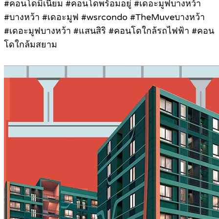
#คอนโดมิเนียม #คอนโดพร้อมอยู่ #เดอะมูฟบางหว้า
#บางหว้า #เดอะมูฟ #wsrcondo #TheMuveบางหว้า
#เดอะมูฟบางหว้า #แสนสิริ #คอนโดใกล้รถไฟฟ้า #คอน
โดใกล้มสยาม