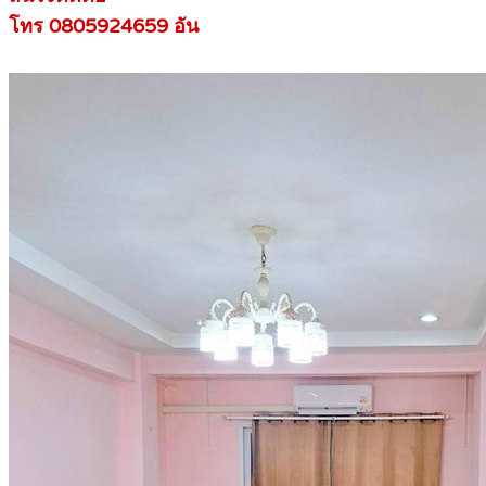
โทร 0805924659 อัน