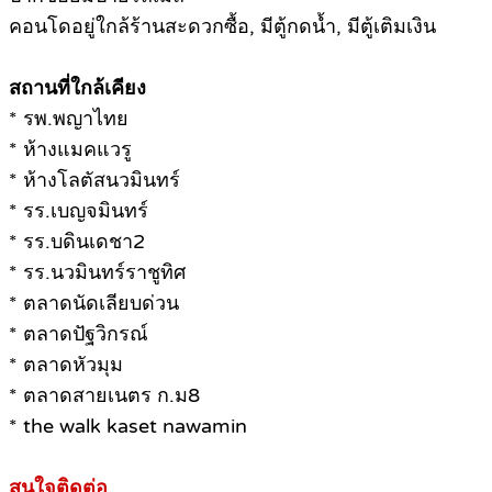
คอนโดอยู่ใกล้ร้านสะดวกซื้อ, มีตู้กดน้ำ, มีตู้เติมเงิน
สถานที่ใกล้เคียง
* รพ.พญาไทย
* ห้างแมคแวรู
* ห้างโลตัสนวมินทร์
* รร.เบญจมินทร์
* รร.บดินเดชา2
* รร.นวมินทร์ราชูทิศ
* ตลาดนัดเลียบด่วน
* ตลาดปัฐวิกรณ์
* ตลาดหัวมุม
* ตลาดสายเนตร ก.ม8
* the walk kaset nawamin
สนใจติดต่อ