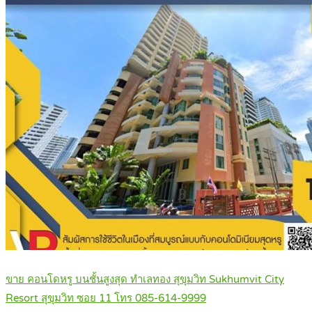
ขาย คอนโดหรู บนชั้นสูงสุด ทําเลทอง สุขุมวิท Sukhumvit City
Resort สุขุมวิท ซอย 11 โทร 085-614-9999