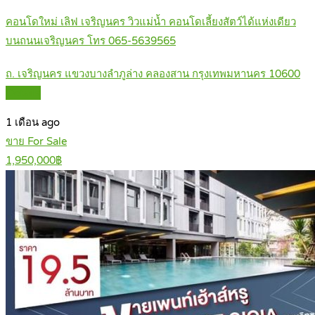
คอนโดใหม่ เลิฟ เจริญนคร วิวแม่น้ำ คอนโดเลี้ยงสัตว์ได้แห่งเดียว
บนถนนเจริญนคร โทร 065-5639565
ถ. เจริญนคร แขวงบางลำภูล่าง คลองสาน กรุงเทพมหานคร 10600
Details
1 เดือน ago
ขาย For Sale
1,950,000฿