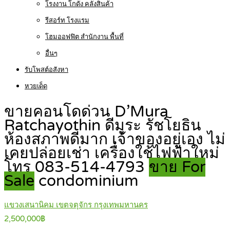
โรงงาน โกดัง คลังสินค้า
รีสอร์ท โรงแรม
โฮมออฟฟิต สำนักงาน พื้นที่
อื่นๆ
รับโพสต์อสังหา
หวยเด็ด
ขายคอนโดด่วน D’Mura
Ratchayothin ดีมูระ รัชโยธิน
ห้องสภาพดีมาก เจ้าของอยู่เอง ไม่
เคยปล่อยเช่า เครื่องใช้ไฟฟ้าใหม่
โทร 083-514-4793
ขาย For
Sale
condominium
แขวงเสนานิคม เขตจตุจักร กรุงเทพมหานคร
2,500,000฿