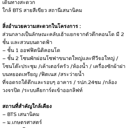
เดินทางสะดวก
ใกล้ BTS สายสีเขียว สถานีเสนานิคม
สิ่งอำนวยความสะดวกในโครงการ :
ส่วนกลางเป็นลักษณะคลับเฮ้าแยกจากตัวตึกคอนโด มี 2
ชั้น และสวนบนดาดฟ้า
– ชั้น 1 ออฟฟิตนิติคอนโด
– ชั้น 2 โซนพักผ่อนโซฟาขนาดใหญ่และทีวีจอใหญ่ /
โซนโต๊ะประชุม /เค้าเตอร์ครัว /ห้องน้ำ / เครื่องซักผ้าฝา
บนหยอดเหรียญ /ฟิตเนส /สระว่ายน้ำ
ที่จอดรถใต้ตึกและรอบๆ อาคาร / รปภ.24ชม /กล้อง
วงจรปิด /ระบบคียการ์ดเข้าออกลิฟท์
สถานที่สำคัญใกล้เคียง
– BTS เสนานิคม
– ม.เกษตรศาสตร์