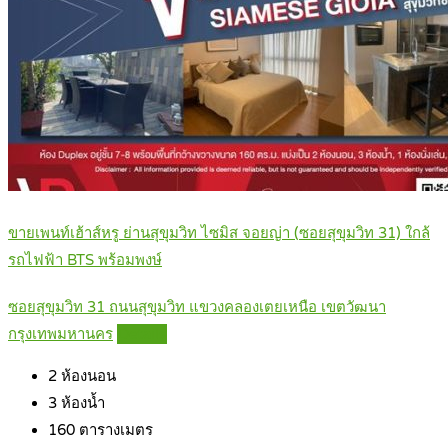
ขายเพนท์เฮ้าส์หรู ย่านสุขุมวิท ไซมิส จอยญ่า (ซอยสุขุมวิท 31) ใกล้
รถไฟฟ้า BTS พร้อมพงษ์
ซอยสุขุมวิท 31 ถนนสุขุมวิท แขวงคลองเตยเหนือ เขตวัฒนา
กรุงเทพมหานคร
Details
2
ห้องนอน
3
ห้องน้ำ
160
ตารางเมตร