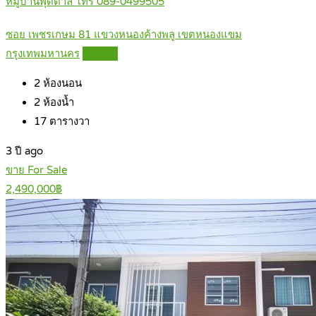
หมู่บ้านพุดตาล โทร 089-0499505
ซอย เพชรเกษม 81 แขวงหนองค้างพลู เขตหนองแขม
กรุงเทพมหานคร
Details
2
ห้องนอน
2
ห้องน้ำ
17
ตารางวา
3 ปี ago
ขาย For Sale
2,490,000฿