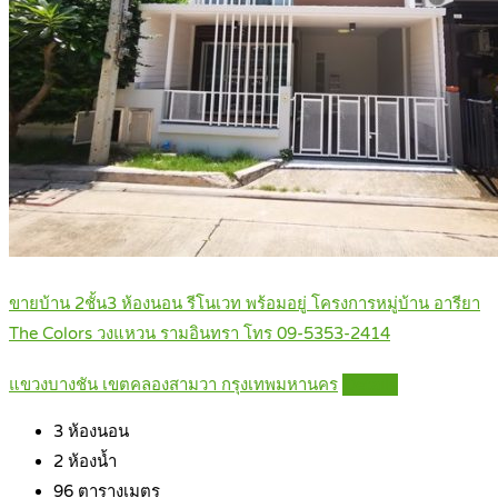
ขายบ้าน 2ชั้น3 ห้องนอน รีโนเวท พร้อมอยู่ โครงการหมู่บ้าน อารียา
The Colors วงแหวน รามอินทรา โทร 09-5353-2414
แขวงบางชัน เขตคลองสามวา กรุงเทพมหานคร
Details
3
ห้องนอน
2
ห้องน้ำ
96
ตารางเมตร