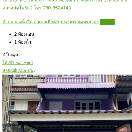
ให้เช่าบ้าน 1 ชั้น ม.นิราวิลล์ 2 ห้องนอน 1 ห้องน้ำ แอร์ 1 เครื่อง ใกล้
ตลาดนัดโพธิแจ้ โทร 080-8524143
ตำบล บางน้ำจืด อำเภอเมืองสมุทรสาคร สมุทรสาคร
Details
2
ห้องนอน
1
ห้องน้ำ
2 ปี ago
ให้เช่า For Rent
9,000฿
Monthly