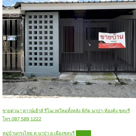
ขายด่วน ! ทาวน์เฮ้าส์ รีโนเวทใหม่ทั้งหลัง พิกัด นาป่า-ท้องคุ้ง ชลบุรี
โทร.087 589 1222
หมู่บ้านกรุงไทย ต.นาป่า อ.เมืองชลบุรี
Details