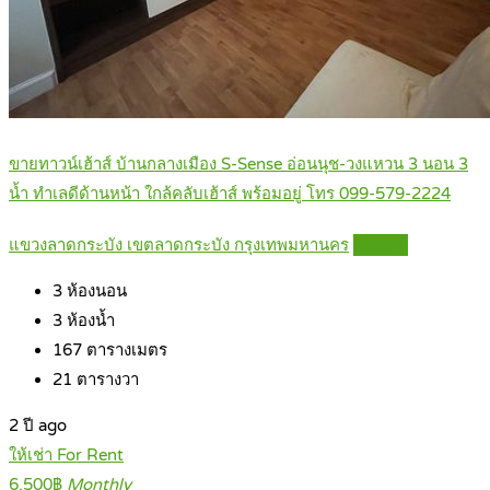
ขายทาวน์เฮ้าส์ บ้านกลางเมือง S-Sense อ่อนนุช-วงแหวน 3 นอน 3
น้ำ ทำเลดีด้านหน้า ใกล้คลับเฮ้าส์ พร้อมอยู่ โทร 099-579-2224
แขวงลาดกระบัง เขตลาดกระบัง กรุงเทพมหานคร
Details
3
ห้องนอน
3
ห้องน้ำ
167
ตารางเมตร
21
ตารางวา
2 ปี ago
ให้เช่า For Rent
6,500฿
Monthly