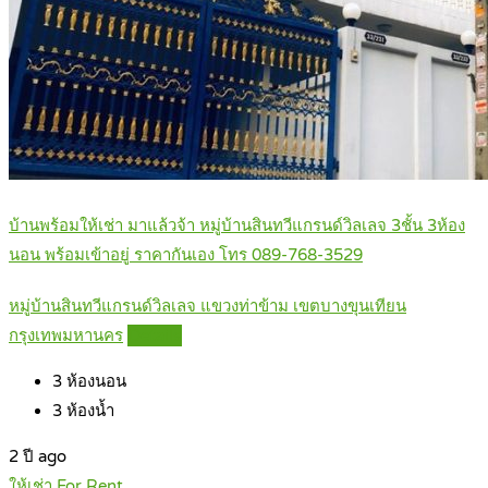
บ้านพร้อมให้เช่า มาแล้วจ้า หมู่บ้านสินทวีแกรนด์วิลเลจ 3ชั้น 3ห้อง
นอน พร้อมเข้าอยู่ ราคากันเอง โทร 089-768-3529
หมู่บ้านสินทวีแกรนด์วิลเลจ แขวงท่าข้าม เขตบางขุนเทียน
กรุงเทพมหานคร
Details
3
ห้องนอน
3
ห้องน้ำ
2 ปี ago
ให้เช่า For Rent