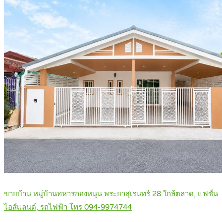
ขายบ้าน หมู่บ้านทหารกองหนุน พระยาสุเรนทร์ 28 ใกล้ตลาด, แฟชั่น
ไอส์แลนด์, รถไฟฟ้า โทร 094-9974744