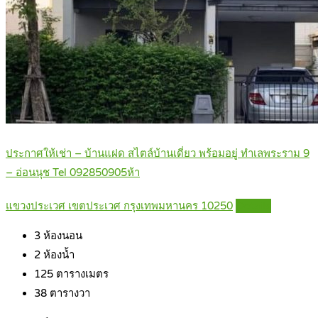
ประกาศให้เช่า – บ้านแฝด สไตล์บ้านเดี่ยว พร้อมอยู่ ทำเลพระราม 9
– อ่อนนุช Tel 092850905ห้า
แขวงประเวศ เขตประเวศ กรุงเทพมหานคร 10250
Details
3
ห้องนอน
2
ห้องน้ำ
125
ตารางเมตร
38
ตารางวา