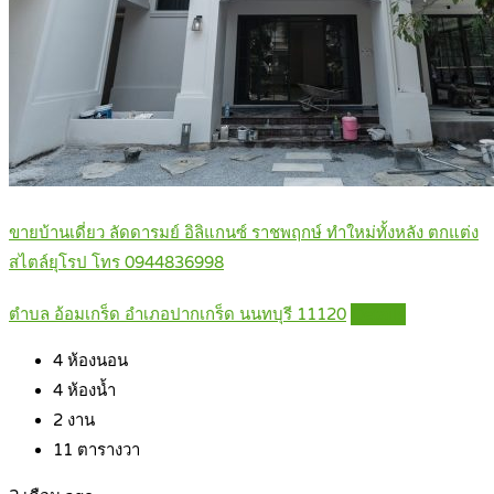
ขายบ้านเดี่ยว ลัดดารมย์ อิลิแกนซ์ ราชพฤกษ์ ทำใหม่ทั้งหลัง ตกแต่ง
สไตล์ยุโรป โทร 0944836998
ตำบล อ้อมเกร็ด อำเภอปากเกร็ด นนทบุรี 11120
Details
4
ห้องนอน
4
ห้องน้ำ
2
งาน
11
ตารางวา