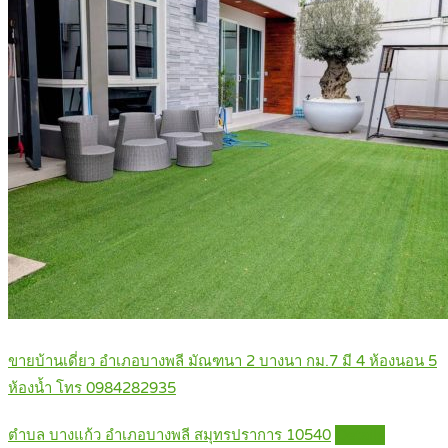
ขายบ้านเดี่ยว อำเภอบางพลี มัณฑนา 2 บางนา กม.7 มี 4 ห้องนอน 5
ห้องน้ำ โทร 0984282935
ตำบล บางแก้ว อำเภอบางพลี สมุทรปราการ 10540
Details