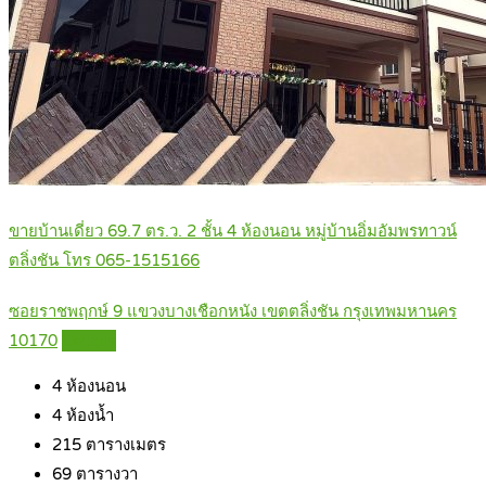
ขายบ้านเดี่ยว 69.7 ตร.ว. 2 ชั้น 4 ห้องนอน หมู่บ้านอิ่มอัมพรทาวน์
ตลิ่งชัน โทร 065-1515166
ซอยราชพฤกษ์ 9 แขวงบางเชือกหนัง เขตตลิ่งชัน กรุงเทพมหานคร
10170
Details
4
ห้องนอน
4
ห้องน้ำ
215
ตารางเมตร
69
ตารางวา