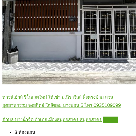
ทาวน์เฮ้าส์ รีโนเวทใหม่ ให้เช่า ม.นิราวิลล์ ฝั่งตรงข้าม สวน
อุตสาหกรรม จงสถิตย์ ใกล้ซอย บางบอน 5 โทร 0935109099
ตำบล บางน้ำจืด อำเภอเมืองสมุทรสาคร สมุทรสาคร
Details
3
ห้องนอน