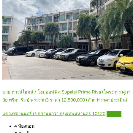
ขาย ทาวน์โฮมน์ / โฮมออฟฟิศ Supalai Prima Riva (โครงการ ศุภา
ลัย พรีมา ริวา) พระราม3 ราคา 12,500,000 (ต่ำกว่าราคาประเมิน)
แขวงช่องนนทรี เขตยานนาวา กรุงเทพมหานคร 10120
Details
4
ห้องนอน