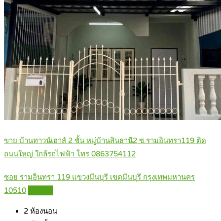
ขาย บ้านทาวน์เฮาส์ 2 ชั้น หมู่บ้านสินธานี2 ซ.รามอินทรา119 ติด
ถนนใหญ่ ใกล้รถไฟฟ้า โทร 0863754112
ซอย รามอินทรา 119 แขวงมีนบุรี เขตมีนบุรี กรุงเทพมหานคร
10510
Details
2
ห้องนอน