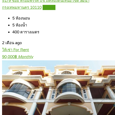
51/9 ซอย พร้อมพรรค แขวงคลองตันเหนือ เขตวัฒนา
กรุงเทพมหานคร 10110
Details
5
ห้องนอน
5
ห้องน้ำ
400
ตารางเมตร
2 เดือน ago
ให้เช่า For Rent
90,000฿
Monthly