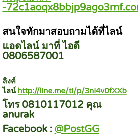
-72c1aoqx8bbjp9ago3rnf.c
สนใจทักมาสอบถามได้ที่ไลน์
แอดไลน์ มาที่ ไอดี
0806587001
ลิงค์
ไลน์
http://line.me/ti/p/3ni4v0fXXb
โทร 0810117012 คุณ
anurak
Facebook :
@PostGG