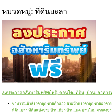
หมวดหมู่:
ที่ดินยะลา
ลงประกาศอสังหาริมทรัพย์ฟรี, คอนโด, ที่ดิน, บ้าน, อาคารพ
ขาทาวน์เฮ้าส์ราคาถูก
ขายตึกแถว
ขายบ้านราคาถูก
ขายอาคารพ
ที่ดินเปล่า
ที่ดินแบ่งขาย
บ้านเดี่ยว
บ้านแฝด
บ้านใหม่
ฝากลงขา