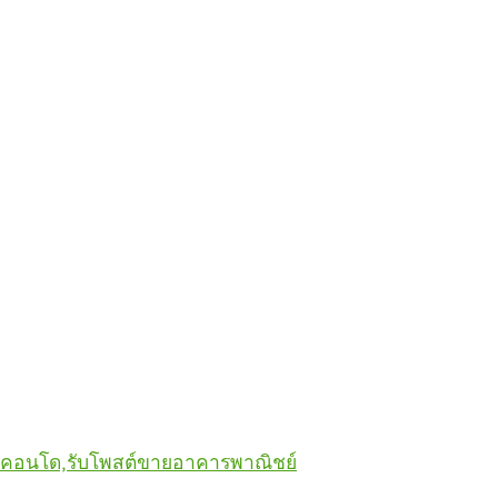
ายคอนโด,รับโพสต์ขายอาคารพาณิชย์