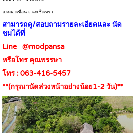
อ.คลองเขื่อน จ.ฉะเชิงเทรา
สามารถดู/สอบถามรายละเอียดเเละ นัด
ชมได้ที่
Line @modpansa
หรือโทร คุณพรรษา
โทร : 063-416-5457
**(กรุณานัดล่วงหน้าอย่างน้อย1-2 วัน)**